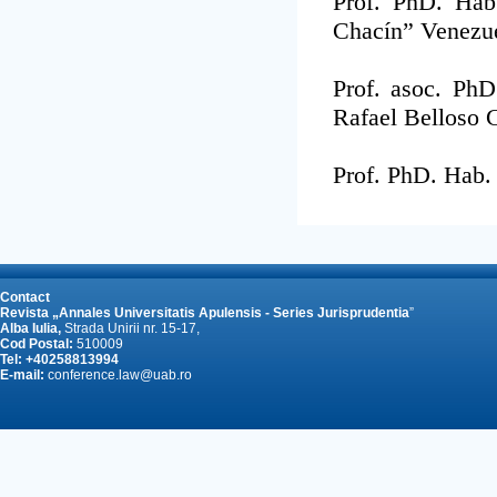
Prof. PhD. Hab.
Chacín” Venezu
Prof. asoc. PhD
Rafael Belloso 
Prof. PhD. Hab
Contact
Revista „Annales Universitatis Apulensis - Series
Jurisprudentia
”
Alba Iulia,
Strada Unirii nr. 15-17,
Cod Postal:
510009
Tel:
+40258813994
E-mail:
conference.law@uab.ro