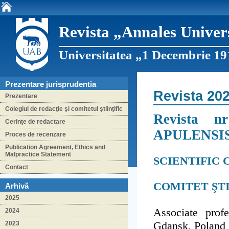
Revista „Annales Univers
Universitatea „1 Decembrie 19
Prezentare jurisprudentia
Revista 20
Prezentare
Colegiul de redacţie şi comitetul ştiinţific
Revista 
Cerinţe de redactare
APULENSI
Proces de recenzare
Publication Agreement, Ethics and
Malpractice Statement
SCIENTIFIC
Contact
COMITET ŞTI
Arhivă
2025
Associate prof
2024
Gdansk, Poland
2023